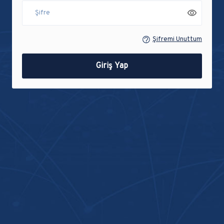
Şifremi Unuttum
Giriş Yap