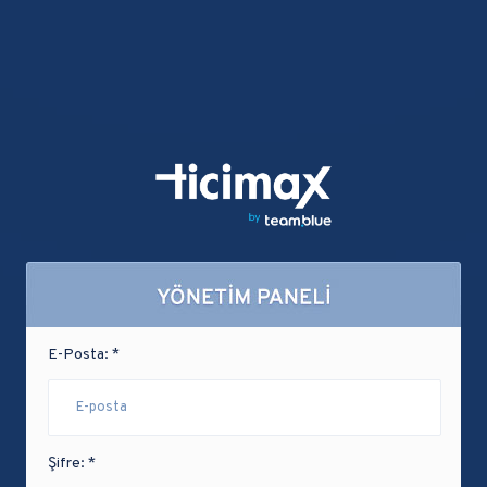
E-Posta: *
Şifre: *