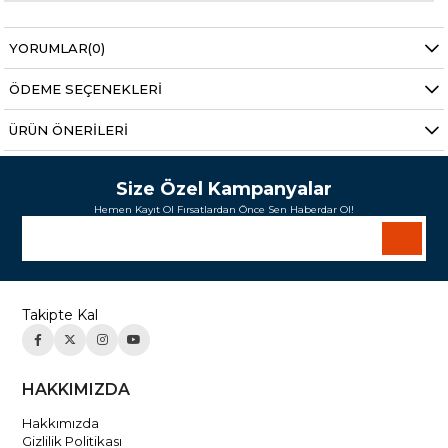
YORUMLAR
(0)
ÖDEME SEÇENEKLERI
ÜRÜN ÖNERILERI
Size Özel Kampanyalar
Hemen Kayıt Ol Fırsatlardan Önce Sen Haberdar Ol!
Takipte Kal
HAKKIMIZDA
Hakkımızda
Gizlilik Politikası