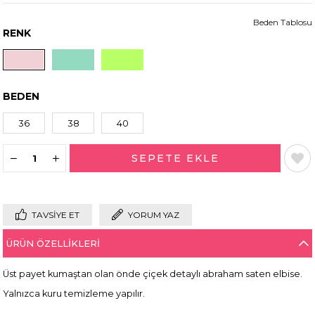
Beden Tablosu
RENK
BEDEN
36
38
40
TAVSIYE ET
YORUM YAZ
ÜRÜN ÖZELLIKLERI
Üst payet kumaştan olan önde çiçek detaylı abraham saten elbise.
Yalnızca kuru temizleme yapılır.