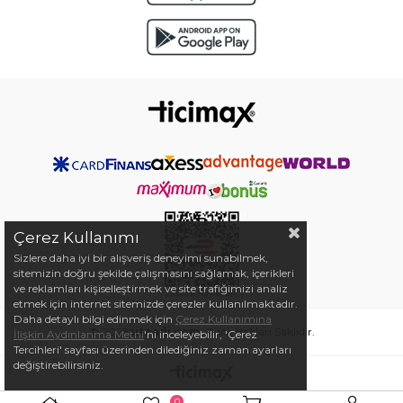
Çerez Kullanımı
Sizlere daha iyi bir alışveriş deneyimi sunabilmek,
sitemizin doğru şekilde çalışmasını sağlamak, içerikleri
ve reklamları kişiselleştirmek ve site trafiğimizi analiz
etmek için internet sitemizde çerezler kullanılmaktadır.
Daha detaylı bilgi edinmek için
Çerez Kullanımına
© 2023
siteadi.com
- Tüm Hakları Saklıdır.
İlişkin Aydınlanma Metni
'ni inceleyebilir, 'Çerez
Tercihleri' sayfası üzerinden dilediğiniz zaman ayarları
değiştirebilirsiniz.
0