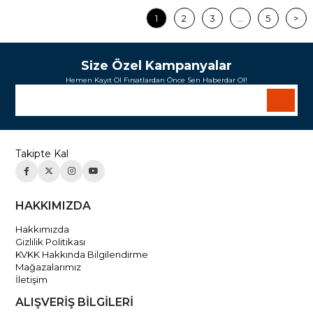
1
2
3
...
5
>
Size Özel Kampanyalar
Hemen Kayıt Ol Fırsatlardan Önce Sen Haberdar Ol!
Takipte Kal
HAKKIMIZDA
Hakkımızda
Gizlilik Politikası
KVKK Hakkında Bilgilendirme
Mağazalarımız
İletişim
ALIŞVERİŞ BİLGİLERİ