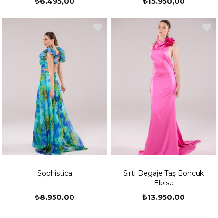
₺6.495,00
₺15.950,00
Sophistica
Sırtı Degaje Taş Boncuk
Elbise
₺8.950,00
₺13.950,00