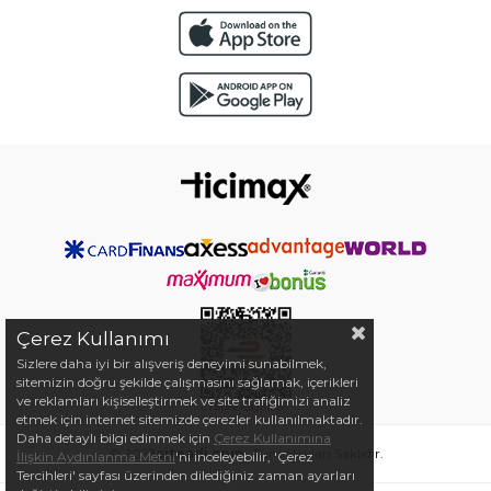
Çerez Kullanımı
Sizlere daha iyi bir alışveriş deneyimi sunabilmek,
sitemizin doğru şekilde çalışmasını sağlamak, içerikleri
ve reklamları kişiselleştirmek ve site trafiğimizi analiz
etmek için internet sitemizde çerezler kullanılmaktadır.
Daha detaylı bilgi edinmek için
Çerez Kullanımına
© 2023
siteadi.com
- Tüm Hakları Saklıdır.
İlişkin Aydınlanma Metni
'ni inceleyebilir, 'Çerez
Tercihleri' sayfası üzerinden dilediğiniz zaman ayarları