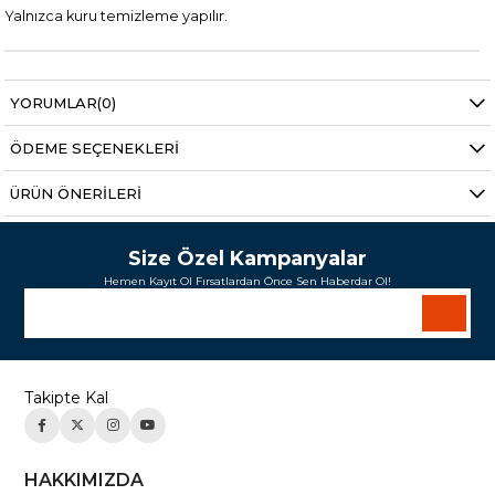
Yalnızca kuru temizleme yapılır.
YORUMLAR
(0)
ÖDEME SEÇENEKLERI
ÜRÜN ÖNERILERI
Size Özel Kampanyalar
Hemen Kayıt Ol Fırsatlardan Önce Sen Haberdar Ol!
Takipte Kal
HAKKIMIZDA