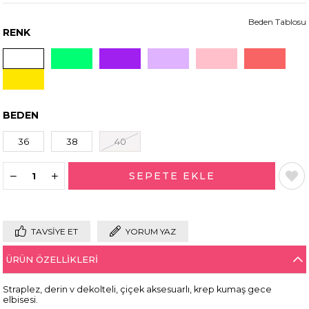
Beden Tablosu
RENK
BEDEN
36
38
40
TAVSIYE ET
YORUM YAZ
ÜRÜN ÖZELLIKLERI
Straplez, derin v dekolteli, çiçek aksesuarlı, krep kumaş gece
elbisesi.