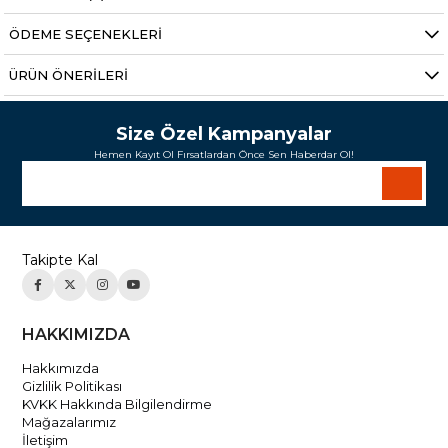
ÖDEME SEÇENEKLERI
ÜRÜN ÖNERILERI
Size Özel Kampanyalar
Hemen Kayıt Ol Fırsatlardan Önce Sen Haberdar Ol!
Takipte Kal
HAKKIMIZDA
Hakkımızda
Gizlilik Politikası
KVKK Hakkında Bilgilendirme
Mağazalarımız
İletişim